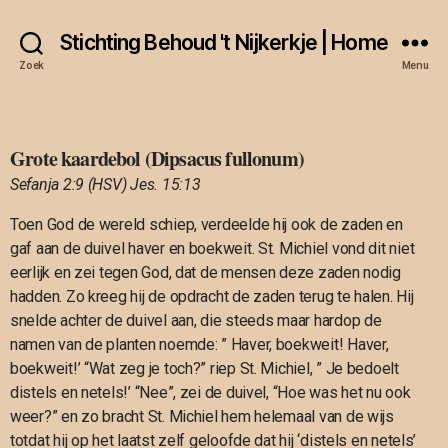
Stichting Behoud 't Nijkerkje | Home
Zoek
Menu
Grote kaardebol (Dipsacus fullonum)
Sefanja 2:9 (HSV) Jes. 15:13
Toen God de wereld schiep, verdeelde hij ook de zaden en
gaf aan de duivel haver en boekweit. St. Michiel vond dit niet
eerlijk en zei tegen God, dat de mensen deze zaden nodig
hadden. Zo kreeg hij de opdracht de zaden terug te halen. Hij
snelde achter de duivel aan, die steeds maar hardop de
namen van de planten noemde: ” Haver, boekweit! Haver,
boekweit!’ “Wat zeg je toch?” riep St. Michiel, ” Je bedoelt
distels en netels!’ “Nee”, zei de duivel, “Hoe was het nu ook
weer?” en zo bracht St. Michiel hem helemaal van de wijs
totdat hij op het laatst zelf geloofde dat hij ‘distels en netels’