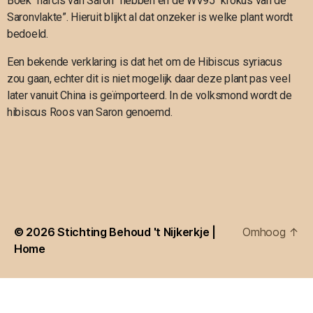
Boek “narcis van Saron” hebben en de WV95 “krokus van de
Saronvlakte”. Hieruit blijkt al dat onzeker is welke plant wordt
bedoeld.
Een bekende verklaring is dat het om de Hibiscus syriacus
zou gaan, echter dit is niet mogelijk daar deze plant pas veel
later vanuit China is geïmporteerd. In de volksmond wordt de
hibiscus Roos van Saron genoemd.
© 2026
Stichting Behoud 't Nijkerkje |
Omhoog
↑
Home