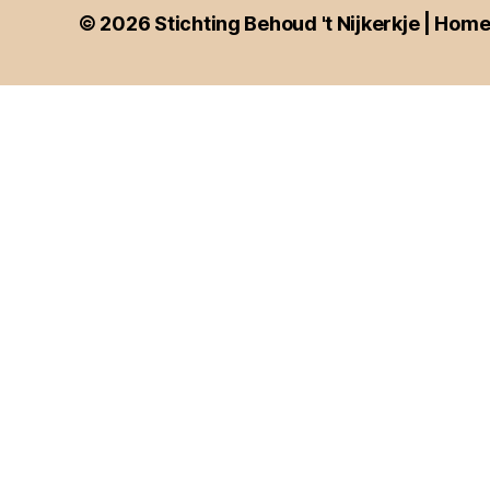
© 2026
Stichting Behoud 't Nijkerkje | Hom