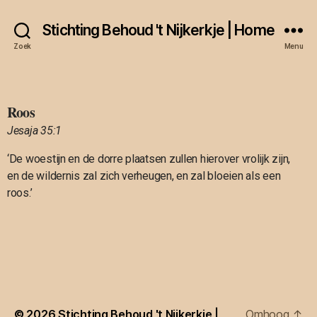
Stichting Behoud 't Nijkerkje | Home
Zoek
Menu
Roos
Jesaja 35:1
‘De woestijn en de dorre plaatsen zullen hierover vrolijk zijn,
en de wildernis zal zich verheugen, en zal bloeien als een
roos.’
© 2026
Stichting Behoud 't Nijkerkje |
Omhoog
↑